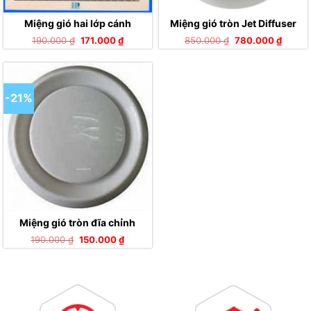
Miệng gió hai lớp cánh
Miệng gió tròn Jet Diffuser
Giá
Giá
Giá
Giá
190.000
₫
171.000
₫
850.000
₫
780.000
₫
gốc
hiện
gốc
hiện
là:
tại
là:
tại
190.000 ₫.
là:
850.000 ₫.
là:
171.000 ₫.
780.0
-21%
Miệng gió tròn đĩa chỉnh
Giá
Giá
190.000
₫
150.000
₫
gốc
hiện
là:
tại
190.000 ₫.
là:
150.000 ₫.