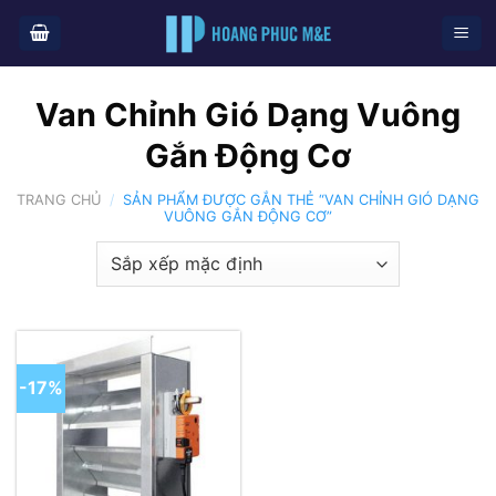
Skip
to
content
Van Chỉnh Gió Dạng Vuông
Gắn Động Cơ
TRANG CHỦ
/
SẢN PHẨM ĐƯỢC GẮN THẺ “VAN CHỈNH GIÓ DẠNG
VUÔNG GẮN ĐỘNG CƠ”
-17%