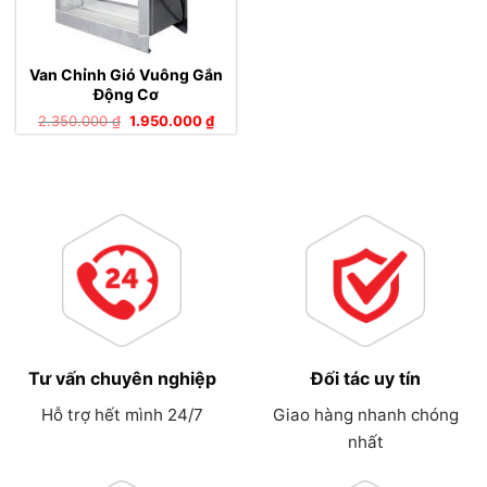
Van Chỉnh Gió Vuông Gắn
Động Cơ
Giá
Giá
2.350.000
₫
1.950.000
₫
gốc
hiện
là:
tại
2.350.000 ₫.
là:
1.950.000 ₫.
Tư vấn chuyên nghiệp
Đối tác uy tín
Hỗ trợ hết mình 24/7
Giao hàng nhanh chóng
nhất