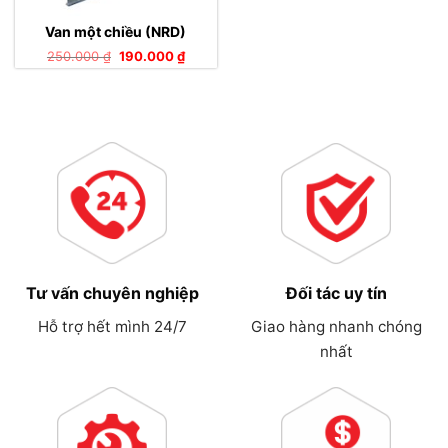
Van một chiều (NRD)
Giá
Giá
250.000
₫
190.000
₫
gốc
hiện
là:
tại
250.000 ₫.
là:
190.000 ₫.
Tư vấn chuyên nghiệp
Đối tác uy tín
Hỗ trợ hết mình 24/7
Giao hàng nhanh chóng
nhất