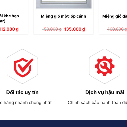
ài khe hẹp
Miệng gió một lớp cánh
Miệng gió dà
ar)
Giá
Giá
Giá
Giá
112.000
₫
150.000
₫
135.000
₫
460.000
gốc
hiện
gốc
hiện
à:
tại
là:
tại
125.000 ₫.
là:
150.000 ₫.
là:
112.000 ₫.
135.000 ₫.
Đối tác uy tín
Dịch vụ hậu mãi
o hàng nhanh chóng nhất
Chính sách bảo hành toàn di