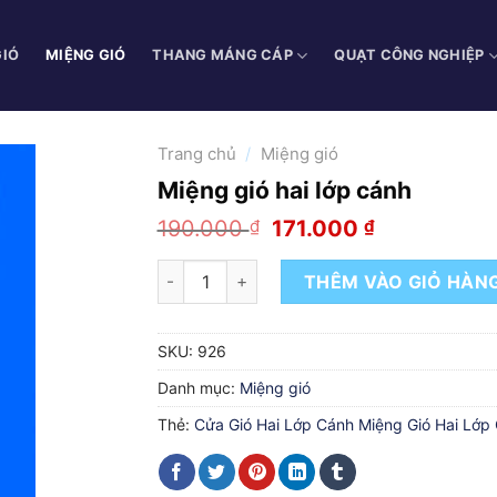
GIÓ
MIỆNG GIÓ
THANG MÁNG CÁP
QUẠT CÔNG NGHIỆP
Trang chủ
/
Miệng gió
Miệng gió hai lớp cánh
Giá
Giá
190.000
₫
171.000
₫
gốc
hiện
là:
tại
Miệng gió hai lớp cánh số lượng
THÊM VÀO GIỎ HÀN
190.000 ₫.
là:
171.000 ₫.
SKU:
926
Danh mục:
Miệng gió
Thẻ:
Cửa Gió Hai Lớp Cánh Miệng Gió Hai Lớp