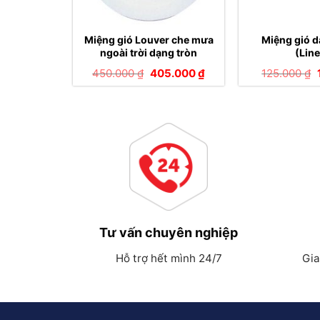
Miệng gió Louver che mưa
Miệng gió d
ngoài trời dạng tròn
(Line
Giá
Giá
450.000
₫
405.000
₫
125.000
₫
gốc
hiện
là:
tại
l
450.000 ₫.
là:
405.000 ₫.
Tư vấn chuyên nghiệp
Hỗ trợ hết mình 24/7
Gia