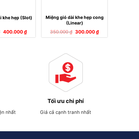
Miệng gió dài khe hẹp cong
i khe hẹp (Slot)
(Linear)
Giá
Giá
Giá
Giá
₫
400.000
₫
350.000
₫
300.000
₫
gốc
hiện
gốc
hiện
là:
tại
là:
tại
460.000 ₫.
là:
350.000 ₫.
là:
400.000 ₫.
300.000 ₫.
Tối ưu chi phí
ện nhất
Giá cả cạnh tranh nhất