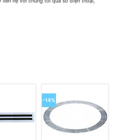
liên hệ với chúng tôi qua số điện thoại,
-14%