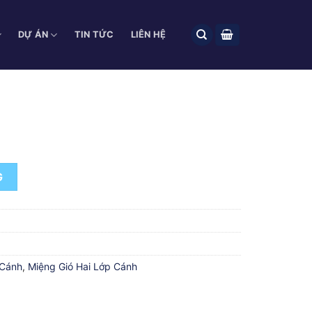
DỰ ÁN
TIN TỨC
LIÊN HỆ
G
 Cánh
,
Miệng Gió Hai Lớp Cánh