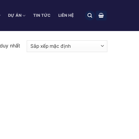
DỰ ÁN
TIN TỨC
LIÊN HỆ
 duy nhất