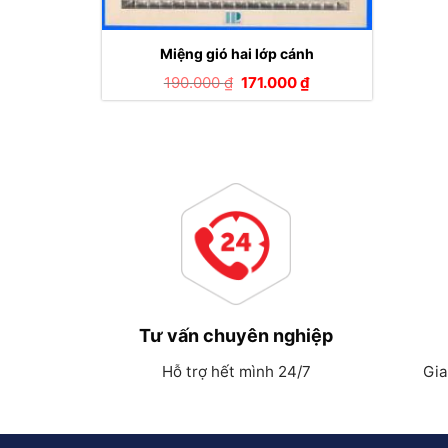
Miệng gió hai lớp cánh
Giá
Giá
190.000
₫
171.000
₫
gốc
hiện
là:
tại
190.000 ₫.
là:
171.000 ₫.
Tư vấn chuyên nghiệp
Hỗ trợ hết mình 24/7
Gia