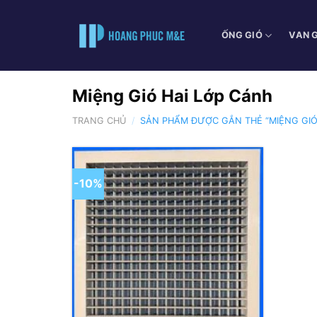
Skip
to
ỐNG GIÓ
VAN 
content
Miệng Gió Hai Lớp Cánh
TRANG CHỦ
/
SẢN PHẨM ĐƯỢC GẮN THẺ “MIỆNG GIÓ
-10%